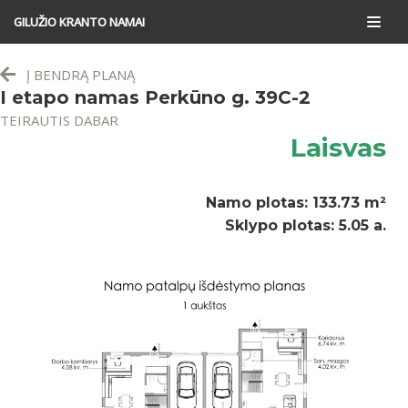
GILUŽIO KRANTO NAMAI
Skip
to
Į BENDRĄ PLANĄ
content
I etapo namas Perkūno g. 39C-2
TEIRAUTIS DABAR
Laisvas
Namo plotas: 133.73 m²
Sklypo plotas: 5.05 a.